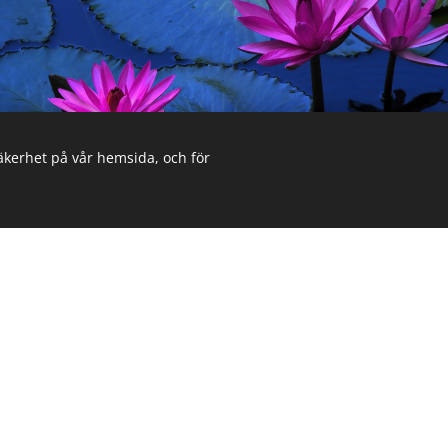
säkerhet på vår hemsida, och för
ra olika genres och för olika ålderskategorier. Teman so
kisk ohälsa och missbruk men det finns även någon illust
kul att läsa ihop med de minsta.