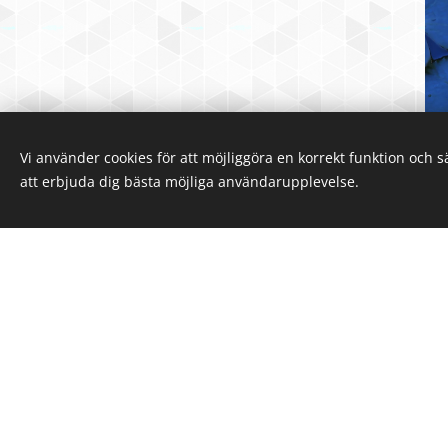
Vi använder cookies för att möjliggöra en korrekt funktion och 
att erbjuda dig bästa möjliga användarupplevelse.
Luna förlag har böcker i fle
andlighet, magi, hbtqi, psy
vardagliga saker och som är 