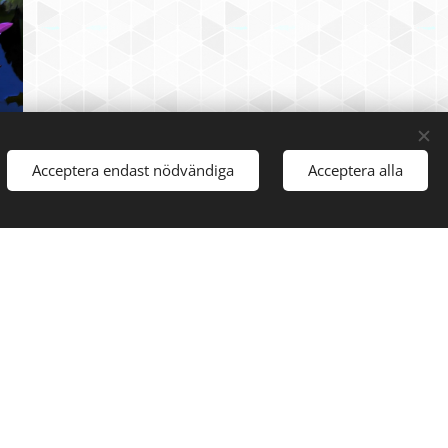
Acceptera endast nödvändiga
Acceptera alla
m ofta återkommer är
rerad barnbok som handlar om