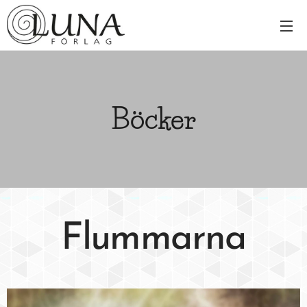
Böcker
Flummarna