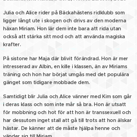
Julia och Alice rider på Bäckahästens ridklubb som
ligger långt ute i skogen och drivs av den moderna
häxan Miriam. Hon lär dem inte bara att rida utan
också att stärka sitt mod och att använda magiska
krafter.
På sistone har Maja där blivit förändrad. Hon är mer
intresserad av Albin, en kille i klassen, än av Miriams
träning och hon har börjat umgås med det populära
gänget som tidigare mobbade dem.
Samtidigt blir Julia och Alice vänner med Kim som går
i deras klass och som inte mår så bra. Hon är utsatt
för mobbning och hot för att hon är transsexuell och
har dessutom inget stall att gå till trots att hon älskar
hästar. De känner att de måste hjälpa henne och
vänder sig till Miriam.