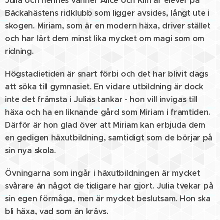
Julia och hennes vänner Alice och Kim är elever på
Bäckahästens ridklubb som ligger avsides, långt ute i
skogen. Miriam, som är en modern häxa, driver stället
och har lärt dem minst lika mycket om magi som om
ridning.
Högstadietiden är snart förbi och det har blivit dags
att söka till gymnasiet. En vidare utbildning är dock
inte det främsta i Julias tankar - hon vill invigas till
häxa och ha en liknande gård som Miriam i framtiden.
Därför är hon glad över att Miriam kan erbjuda dem
en gedigen häxutbildning, samtidigt som de börjar på
sin nya skola.
Övningarna som ingår i häxutbildningen är mycket
svårare än något de tidigare har gjort. Julia tvekar på
sin egen förmåga, men är mycket beslutsam. Hon ska
bli häxa, vad som än krävs.