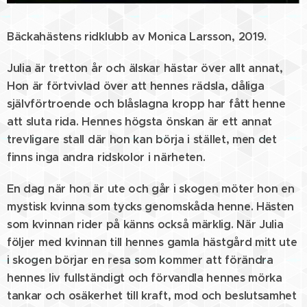
Bäckahästens ridklubb av Monica Larsson, 2019.
Julia är tretton år och älskar hästar över allt annat,
Hon är förtvivlad över att hennes rädsla, dåliga
självförtroende och blåslagna kropp har fått henne
att sluta rida. Hennes högsta önskan är ett annat
trevligare stall där hon kan börja i stället, men det
finns inga andra ridskolor i närheten.
En dag när hon är ute och går i skogen möter hon en
mystisk kvinna som tycks genomskåda henne. Hästen
som kvinnan rider på känns också märklig. När Julia
följer med kvinnan till hennes gamla hästgård mitt ute
i skogen börjar en resa som kommer att förändra
hennes liv fullständigt och förvandla hennes mörka
tankar och osäkerhet till kraft, mod och beslutsamhet