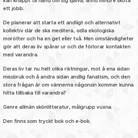
kan knappt ta hand om sig själva, ännu mindre sköta
ett jobb.
De planerar att starta ett andligt och alternativt
kollektiv där de ska meditera, odla ekologiska
morötter och ha en get eller två. Men omständigheter
gör att deras liv spårar ur och de förlorar kontakten
med varandra.
Deras liv tar nu helt olika riktningar, mot å ena sidan
missbruk och å andra sidan andlig fanatism, och den
stora frågan är om vännerna någonsin kommer kunna
hitta tillbaka till varandra?
Genre allmän skönlitteratur, målgrupp vuxna.
Den finns som tryckt bok och e-bok.